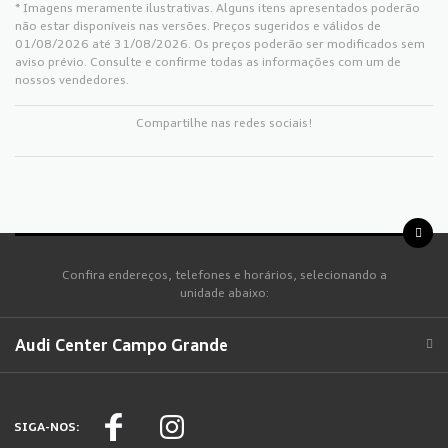
* Imagens meramente ilustrativas. Alguns itens apresentados poderão
não estar disponíveis nas versões. Preços sugeridos e válidos de
01/08/2026 até 31/08/2026. Os preços poderão ser modificados sem
aviso prévio. Consulte e confirme todas as informações com um de
nossos vendedores.
Compartilhe nas redes sociais!
Confira endereços, telefones e horários, selecionando a
unidade abaixo:
Audi Center Campo Grande
SIGA-NOS: