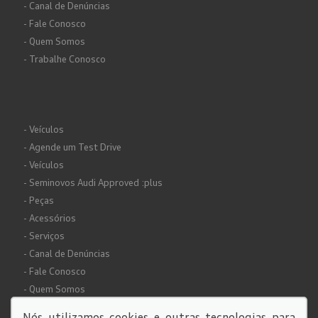
- Canal de Denúncias
- Fale Conosco
- Quem Somos
- Trabalhe Conosco
- Veículos
- Agende um Test Drive
- Veículos
- Seminovos Audi Approved :plus
- Peças
- Acessórios
- Serviços
- Canal de Denúncias
- Fale Conosco
- Quem Somos
- Trabalhe Conosco
Nós utilizamos cookies e outras tecnologias para