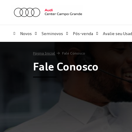
Novos
Seminovos
Pós-venda
Avalie seu Usa
Página Inicial
Fale Conosco
Fale Conosco