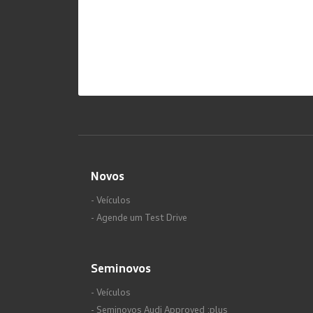
Novos
- Veículos
- Agende um Test Drive
Seminovos
- Veículos
- Seminovos Audi Approved :plus