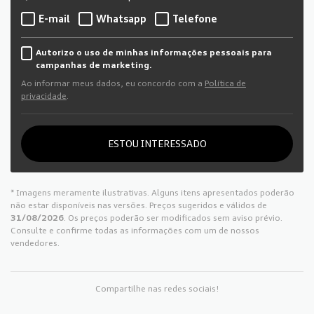
E-mail
Whatsapp
Telefone
Autorizo o uso de minhas informações pessoais para
campanhas de marketing.
Ao informar meus dados, eu concordo com a
Política de
privacidade
.
ESTOU INTERESSADO
* Imagens meramente ilustrativas. Alguns itens apresentados poderão
não estar disponíveis nas versões. Preços sugeridos e válidos de
31/08/2026
. Os preços poderão ser modificados sem aviso prévio.
Consulte e confirme todas as informações com um de nossos
vendedores.
Compartilhe nas redes sociais!