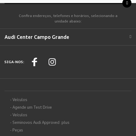
Confira endereços, telefones e horários, selecionando a
unidade abaixo:
Audi Center Campo Grande
SIGA-NOS:
- Veículos
- Agende um Test Drive
- Veículos
- Seminovos Audi Approved :plus
- Peças