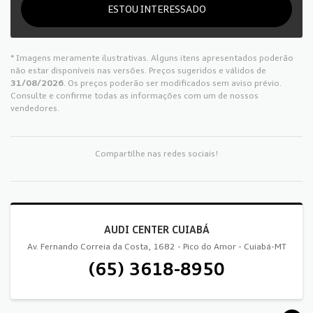
ESTOU INTERESSADO
* Imagens meramente ilustrativas. Alguns itens apresentados poderão
não estar disponíveis nas versões. Preços sugeridos e válidos de
31/08/2026
. Os preços poderão ser modificados sem aviso prévio.
Consulte e confirme todas as informações com um de nossos
vendedores.
Compartilhe nas redes sociais!
AUDI CENTER CUIABÁ
Av. Fernando Correia da Costa, 1682 - Pico do Amor - Cuiabá-MT
(65) 3618-8950