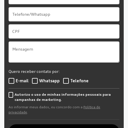
Quero receber contato por:
E-mail
Whatsapp
Telefone
Autorizo o uso de minhas informações pessoais para
campanhas de marketing.
Ao informar meus dados, eu concordo com a
Política de
privacidade
.