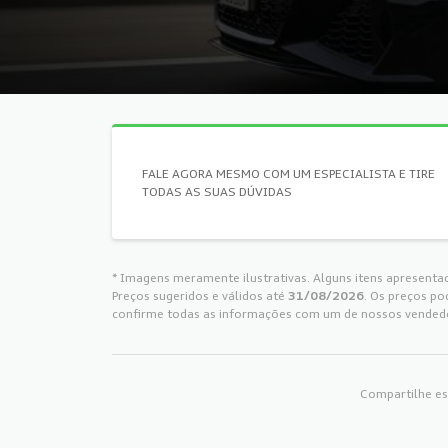
FALE AGORA MESMO COM UM ESPECIALISTA E TIRE
TODAS AS SUAS DÚVIDAS
* Imagens meramente ilustrativas. Alguns itens apresenta
Preços sugeridos e válidos até
31/08/2026
. Os preços po
confirme todas as informações com um de nossos vended
Compartilhe es