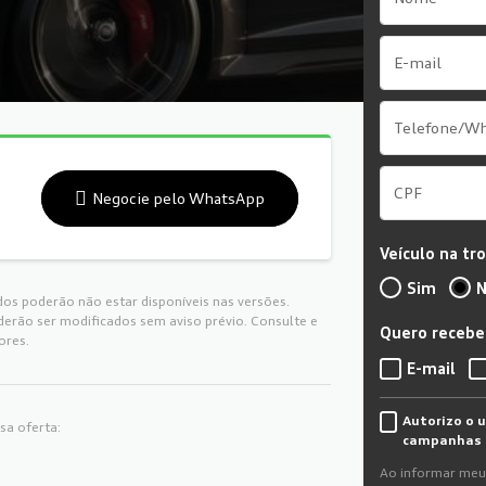
Negocie pelo WhatsApp
Veículo na tr
Sim
N
dos poderão não estar disponíveis nas versões.
derão ser modificados sem aviso prévio. Consulte e
Quero receber
ores.
E-mail
Autorizo o 
sa oferta:
campanhas 
Ao informar meu