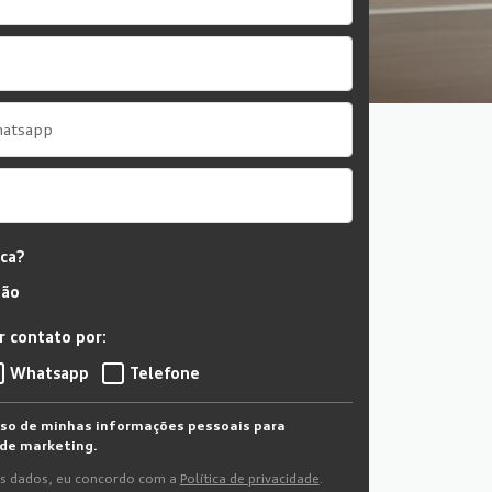
oca?
ão
 contato por:
Whatsapp
Telefone
uso de minhas informações pessoais para
de marketing.
s dados, eu concordo com a
Política de privacidade
.