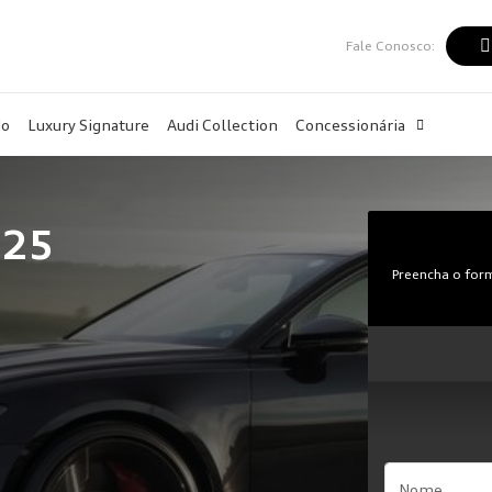
Fale Conosco:
do
Luxury Signature
Audi Collection
Concessionária
025
Preencha o form