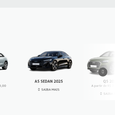
A5 SEDAN 2025
Q5 20
90,00
A partir de R$ 
SAIBA MAIS
SAIBA 